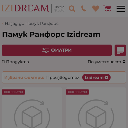
Назад до Памук Ранфорс
Памук Ранфорс Izidream
ФИЛТРИ
11 Продукта
По уместност
Избрани филтри:
Производител:
Izidream
НОВ ПРОДУКТ
НОВ ПРОДУКТ