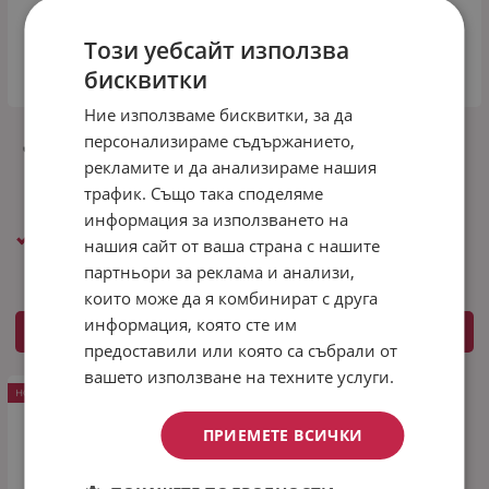
Този уебсайт използва
бисквитки
Ние използваме бисквитки, за да
Спален комплект 4
Спален комплект 4
персонализираме съдържанието,
части Аспера за спалня
части Белиз за спалня
рекламите и да анализираме нашия
от 100% памук
от 100% памук
трафик. Също така споделяме
42.90
83.91
42.90
83.91
€
/
лв.
€
/
лв.
информация за използването на
Размер: Спално бельо
Размер: Спално бельо
нашия сайт от ваша страна с нашите
за спалня
за спалня
партньори за реклама и анализи,
които може да я комбинират с друга
информация, която сте им
КУПИ
КУПИ
предоставили или която са събрали от
вашето използване на техните услуги.
НОВ ПРОДУКТ
ПРИЕМЕТЕ ВСИЧКИ