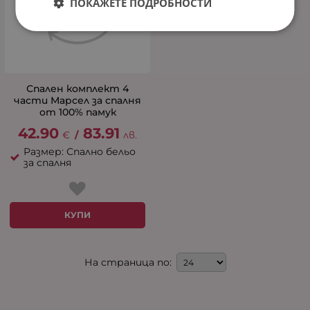
ПОКАЖЕТЕ ПОДРОБНОСТИ
Спален комплект 4
части Марсел за спалня
от 100% памук
42.90
83.91
€
/
лв.
Размер: Спално бельо
за спалня
КУПИ
На страница по: