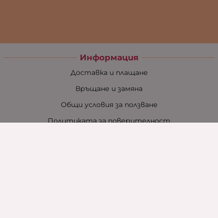
Информация
Доставка и плащане
Връщане и замяна
Общи условия за ползване
Политиката за поверителност
Политика за използване на бисквитки
При възникване на спор, свързан с покупка онлайн,
можете да ползвате сайта ОРС
Вашите права
Отказ от сделка
За нас