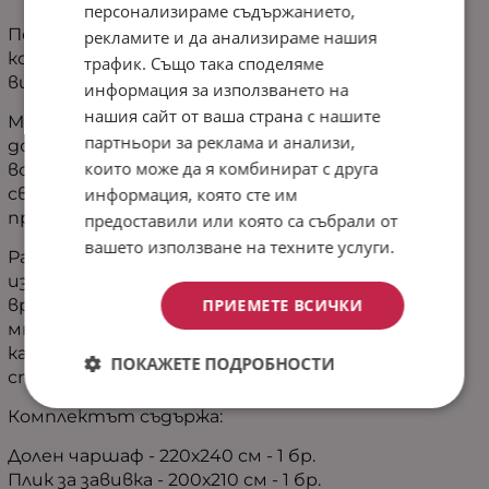
персонализираме съдържанието,
Подарете си уют, комфорт и стил със спален
рекламите и да анализираме нашия
комплект Аспера, изработен от
трафик. Също така споделяме
висококачествен 100% памук ранфорс.
информация за използването на
нашия сайт от ваша страна с нашите
Материята е мека, дишаща и приятна на
партньори за реклама и анализи,
допир, като осигурява комфортен сън през
които може да я комбинират с друга
всички сезони. Многоцветният дизайн внася
свежест и елегантност във всяка спалня,
информация, която сте им
превръщайки я в уютно място за почивка.
предоставили или която са събрали от
вашето използване на техните услуги.
Ранфорс памукът се отличава с висока
издръжливост, запазва цветовете си за дълго
време и не губи мекотата си дори след
ПРИЕМЕТЕ ВСИЧКИ
многократно пране. Комплектът е подходящ
както за ежедневна употреба, така и за
ПОКАЖЕТЕ ПОДРОБНОСТИ
специален подарък за близък човек.
Комплектът съдържа:
Долен чаршаф - 220х240 см - 1 бр.
Плик за завивка - 200х210 см - 1 бр.