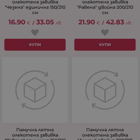
олекотена завивка
олекотена завивка
"Чезена" единична 150/210
"Равена" двойна 200/210
см
см
16.90
33.05
21.90
42.83
€
/
лв.
€
/
лв.
КУПИ
КУПИ
Памучна лятна
Памучна лятна
олекотена завивка
олекотена завивка