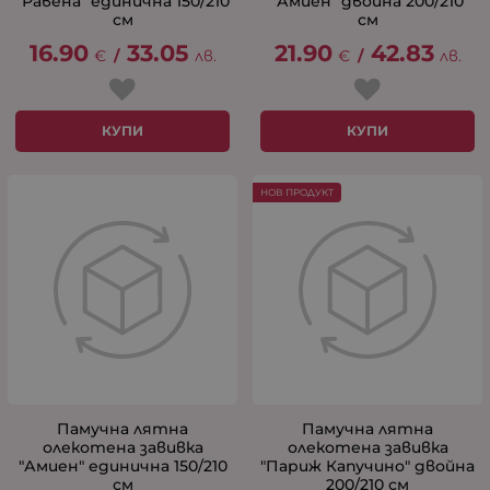
"Равена" единична 150/210
"Амиен" двойна 200/210
см
см
16.90
33.05
21.90
42.83
€
/
лв.
€
/
лв.
КУПИ
КУПИ
НОВ ПРОДУКТ
Памучна лятна
Памучна лятна
олекотена завивка
олекотена завивка
"Амиен" единична 150/210
"Париж Капучино" двойна
см
200/210 см