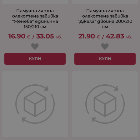
Памучна лятна
Памучна лятна
олекотена завивка
олекотена завивка
"Женева" единична
"Джела" двойна 200/210
150/210 см
см
16.90
33.05
21.90
42.83
€
/
лв.
€
/
лв.
КУПИ
КУПИ