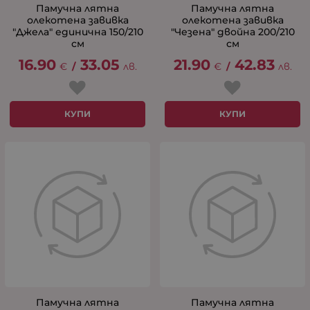
Памучна лятна
Памучна лятна
олекотена завивка
олекотена завивка
"Джела" единична 150/210
"Чезена" двойна 200/210
см
см
16.90
33.05
21.90
42.83
€
/
лв.
€
/
лв.
КУПИ
КУПИ
Памучна лятна
Памучна лятна