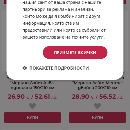
нашия сайт от ваша страна с нашите
партньори за реклама и анализи,
които може да я комбинират с друга
информация, която сте им
предоставили или която са събрали от
вашето използване на техните услуги.
ПРИЕМЕТЕ ВСИЧКИ
ПОКАЖЕТЕ ПОДРОБНОСТИ
Лятна вълнена завивка
Лятна вълнена завивка
"Мерино Лайт Аква"
"Мерино Лайт Мента"
единична 150/210 см
двойна 200/210 см
26.90
52.61
28.90
56.52
€
/
лв.
€
/
лв.
КУПИ
КУПИ