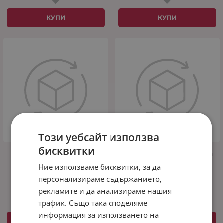
КУПИ
КУПИ
Този уебсайт използва
бисквитки
Лятна вълнена завивка
Лятна вълнена завивка
"Мерино Лайт Екрю"
"Мерино Лайт Аква"
Ние използваме бисквитки, за да
единична 150/210 см
двойна 200/210 см
персонализираме съдържанието,
26.90
52.61
28.90
56.52
€
/
лв.
€
/
лв.
рекламите и да анализираме нашия
трафик. Също така споделяме
информация за използването на
КУПИ
КУПИ