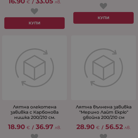
16.90
33.05
€
/
лв.
КУПИ
КУПИ
Лятна олекотена
Лятна вълнена завивка
завивка с Карбонова
"Мерино Лайт Екрю"
нишка 200/210 см.
двойна 200/210 см
18.90
36.97
28.90
56.52
€
/
лв.
€
/
лв.