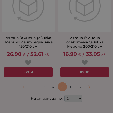
Лятна вълнена завивка
Лятна вълнена
"Мерино Лайт" единична
олекотена завивка
150/210 см
Мерино 200/210 см
26.90
52.61
16.90
33.05
€
/
лв.
€
/
лв.
КУПИ
КУПИ
...
1
3
4
5
6
7
На страница по: