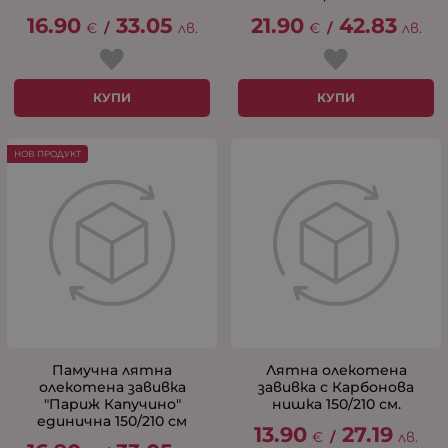
16.90
33.05
21.90
42.83
€
/
лв.
€
/
лв.
КУПИ
КУПИ
НОВ ПРОДУКТ
Памучна лятна
Лятна олекотена
олекотена завивка
завивка с Карбонова
"Париж Капучино"
нишка 150/210 см.
единична 150/210 см
13.90
27.19
€
/
лв.