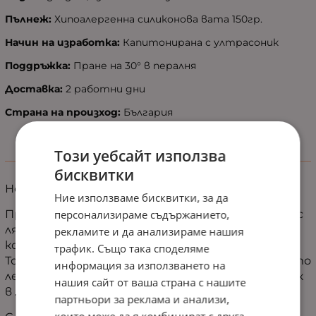
Пълнеж:
Хипоалергенна силиконова вата 150гр.
Начин на изработка:
Капитонирана с ултрасоник
Поддръжка:
Пране на 30° в пералня
Доставка:
2 работни дни
Страна на произход:
България
Този уебсайт използва
Информация
бисквитки
Нежност и свежест за всяка лятна нощ
Ние използваме бисквитки, за да
Превърни спалнята си в оазис на спокойствие с
персонализираме съдържанието,
лятната завивка "Елинор" в ефирната
рекламите и да анализираме нашия
комбинация от прасковено розово и екрю.
трафик. Също така споделяме
Топлият ѝ нюанс създава усещане за уют, докато
информация за използването на
леката структура я прави идеалният спътник
нашия сайт от ваша страна с нашите
в летните вечери.
партньори за реклама и анализи,