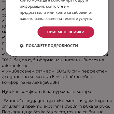
които може да я комбинират с друга
С какво ще ти хареса?
информация, която сте им
✔ Лека и дишаща – Идеална за топлия сезон,
предоставили или която са събрали от
осигурява прохлада и мекота без запарване.
вашето използване на техните услуги.
✔ Фина и устойчива материя – Изработена от
100% микрофибър, завивката е изключително
мека, нежна към кожата и лесна за поддръжка.
ПРИЕМЕТЕ ВСИЧКИ
✔ Двулицев дизайн – Избери между топлото
прасковено или неутралното екрю, според
ПОКАЖЕТЕ ПОДРОБНОСТИ
настроението и стила на стаята.
✔ Поддръжка без усилие – Пере се в пералня при
30°C, без да губи форма или интензивност на
цветовете.
✔ Универсален размер – 150x210 см – перфектен
за единично легло и за всеки, който обича
комфорта на лека завивка.
Изискан комфорт в натурална палитра
"Елинор" е създадена за съвременния дом, където
стилът и практичността вървят ръка за ръка.
Подходяща за всяка възраст, тя ще се впише