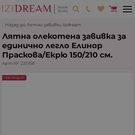
Назад до Летни завивки Izidream
Лятна олекотена завивка за
единично легло Елинор
Праскова/Екрю 150/210 см.
Арт.№:
220158
НОВ ПРОДУКТ