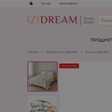
За нас
Контакти
ПРОДУК
Начало
Олекотени завивки
Зимни завивки
НЕНАЛИЧЕН