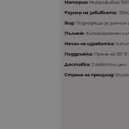
Материя:
Микрофибър 100
Размер на завивката:
150х
Вид:
Подходяща за зимния 
Пълнеж:
Хипоалергенен си
Начин на изработка:
Капит
Поддръжка:
Пране на 30° в
Доставка:
2 работни дни
Страна на произход:
Бълга