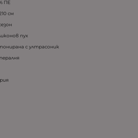
% ПЕ
210 см
сезон
ликонов пух
онирана с ултрасоник
 пералня
рия