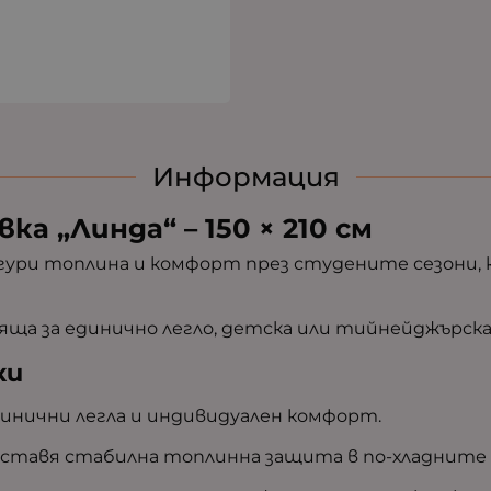
Информация
ка „Линда“ – 150 × 210 см
игури топлина и комфорт през студените сезони
дяща за единично легло, детска или тийнейджърска
ки
единични легла и индивидуален комфорт.
ставя стабилна топлинна защита в по-хладните 