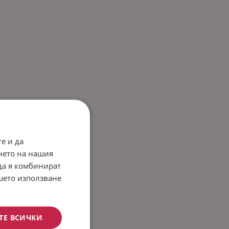
е и да
нето на нашия
 да я комбинират
ашето използване
ТЕ ВСИЧКИ