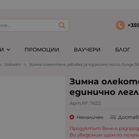
+35
ТИ
ПРОМОЦИИ
ВАУЧЕРИ
БЛОГ
Izidream
Зимна олекотена завивка за единично легло Линда 150
Зимна олекоте
единично легло
Арт.№:
7622
Неналичен
Достав
Продуктът вече е разпрод
Ви уведомим щом го получ