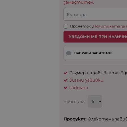
заместител.
Ел. поща
Прочетох „
Политиката за
УВЕДОМИ МЕ ПРИ НАЛИЧН
НАПРАВИ ЗАПИТВАНЕ
Размер на завивката: Еди
Зимни завивки
Izidream
Рейтинг:
Продукт:
Олекотена зави