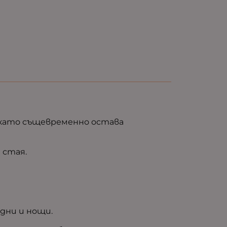
, като същевременно остава
 стая.
дни и нощи.