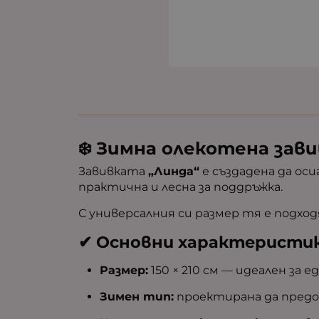
❄️ Зимна олекотена завив
Завивката
„Линда“
е създадена да ос
практична и лесна за поддръжка.
С универсалния си размер тя е подхо
✔ Основни характеристи
Размер:
150 × 210 см — идеален за 
Зимен тип:
проектирана да предо