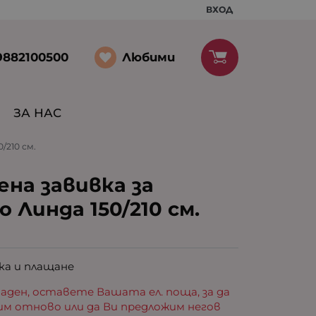
ВХОД
Любими
9882100500
ЗА НАС
/210 см.
на завивка за
 Линда 150/210 см.
ка и плащане
аден, оставете Вашата ел. поща, за да
им отново или да Ви предложим негов