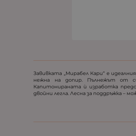
Завивката „Мирабел Кари“ е идеални
нежна на допир. Пълнежът от си
Капитонираната ѝ изработка предо
двойни легла. Лесна за поддръжка – мо