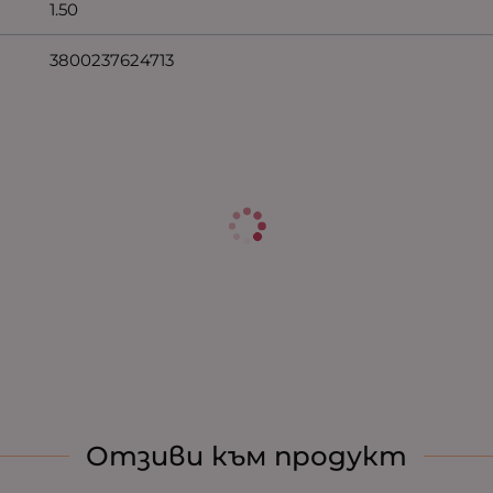
1.50
3800237624713
Отзиви към продукт