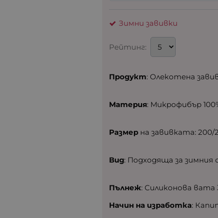
Зимни завивки
Рейтинг:
Продукт
: Олекотена зави
Материя
: Микрофибър 100
Размер
на завивката: 200/2
Вид
: Подходяща за зимния 
Пълнеж
: Силиконова вата 
Начин на изработка
: Кап