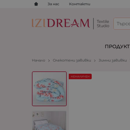
За нас
Контакти
ПРОДУК
Начало
Олекотени завивки
Зимни завивки
НЕНАЛИЧЕН