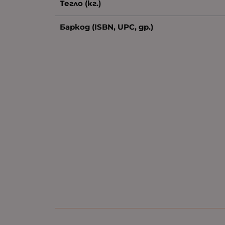
Тегло (кг.)
Баркод (ISBN, UPC, др.)