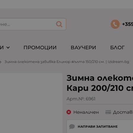
+35
ТИ
ПРОМОЦИИ
ВАУЧЕРИ
БЛОГ
Зимна олекотена завивка Елинор жълта 150/210 см. | Izidream.bg
Зимна олекот
Кари 200/210 с
Арт.№:
6961
Неналичен
Достав
НАПРАВИ ЗАПИТВАНЕ