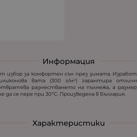
Информация
ят избор за комфортен сън през зимата. Изработ
ликонова вата (300 г/м²) гарантира отличн
твратява разместването на пълнежа, а размеръ
же да се пере при 30°C. Произведена в България.
Характеристики