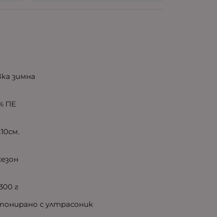
вка зимна
% ПЕ
10см.
сезон
300 г
итонирано с ултрасоник