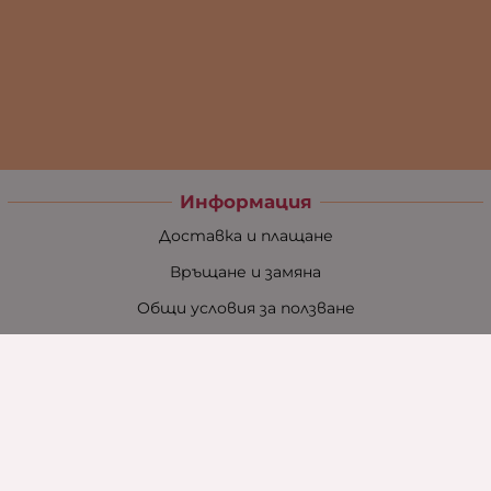
Информация
Доставка и плащане
Връщане и замяна
Общи условия за ползване
Политиката за поверителност
Политика за използване на бисквитки
При възникване на спор, свързан с покупка онлайн,
можете да ползвате сайта ОРС
Вашите права