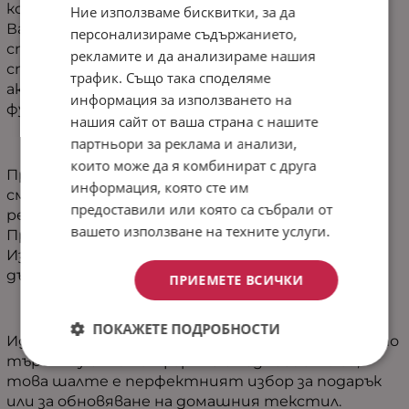
комфорт и мекота, които ще превърнат
Ние използваме бисквитки, за да
Вашата спалня или всекидневна в оазис на
персонализираме съдържанието,
спокойствието. Със своя модерен фигурален
рекламите и да анализираме нашия
стил, то добавя елегантен и съвременен
трафик. Също така споделяме
акцент към интериора, без да пренебрегва
информация за използването на
функционалността.
нашия сайт от ваша страна с нашите
партньори за реклама и анализи,
които може да я комбинират с друга
Предлага се в два размера - 160/220 см и 220/240
информация, която сте им
см, шалтето "Куин Корал" е универсално
предоставили или която са събрали от
решение за всяко единично легло или диван.
вашето използване на техните услуги.
Произведено с гордост в България от
Изидрийм, то е гаранция за високо качество и
дълготрайност.
ПРИЕМЕТЕ ВСИЧКИ
ПОКАЖЕТЕ ПОДРОБНОСТИ
Идеален за индивидуалисти и семейства, които
търсят уют и комфорт в ежедневието си,
това шалте е перфектният избор за подарък
или за обновяване на домашния текстил.