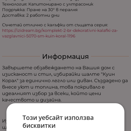
Технология: Капитонирано с ултрасоник
Подръжка: Пране на 30° в пералня
Доставка: 2 работни дни
Съчетай отлично с калъфки от същата серия:
https://izidream.bg/komplekt-2-br-dekorativni-kalafki-za-
vazglavnici-5070-sm-kuin-koral-1196
Информация
Завършете обзавеждането на Вашия дом с
изисканост и стил, избирайки шалте "Куин
Корал" за единично легло или диван. Създадено да
внесе уют и топлина, това покривало е
идеалният избор за всеки, който цени
качеството и дизайна.
Този уебсайт използва
Изработено от висококачествен микрофибър,
бисквитки
шалтето "Куин Корал" предлага неповторим