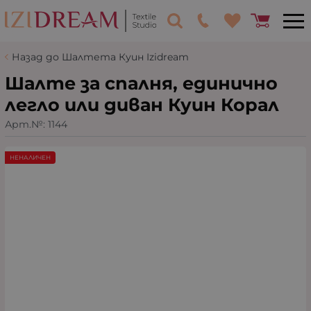
Назад до Шалтета Куин Izidream
Шалте за спалня, единично
легло или диван Куин Корал
Арт.№:
1144
НЕНАЛИЧЕН