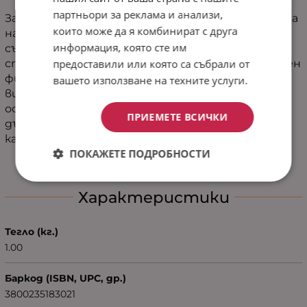
партньори за реклама и анализи,
Завършете уюта на Вашия дом с изискаността
които може да я комбинират с друга
на шалте Куин Зелено! Това покривало е
информация, която сте им
създадено да преобрази всяко единично легло,
предоставили или която са събрали от
спалня или диван, като добави нотка на модерен
фигурален стил и комфорт. Изработено от
вашето използване на техните услуги.
висококачествен микрофибър, шалтето
осигурява мекота, която ще Ви прегърне след
ПРИЕМЕТЕ ВСИЧКИ
дългия ден. За завършен стил съчетайте с
калъфки от същата серия.
ПОКАЖЕТЕ ПОДРОБНОСТИ
Характеристики
Тегло (кг.)
1.00
Баркод (ISBN, UPC, др.)
3800235183021