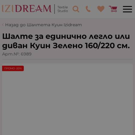
Назад до Шалтета Куин Izidream
Шалте за единично легло или
диван Куин Зелено 160/220 см.
Арт.№:
6989
ПРОМО -20%