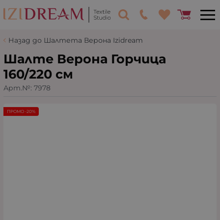
Назад до Шалтета Верона Izidream
Шалте Верона Горчица
160/220 см
Арт.№:
7978
ПРОМО -20%