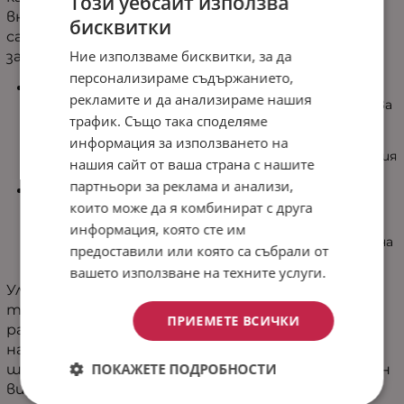
Този уебсайт използва
внимание към всеки детайл, това шалте не
бисквитки
само защитава спалното бельо, но и придава
Ние използваме бисквитки, за да
завършен, елегантен вид на интериора.
персонализираме съдържанието,
Лицевата част е изработена от
рекламите и да анализираме нашия
висококачествен микрофибър
, който се отличава
трафик. Също така споделяме
с изключителна мекота, гладка текстура и
приятно усещане при допир. Материята е
информация за използването на
устойчива на ежедневна употреба и запазва добрия
нашия сайт от ваша страна с нашите
си външен вид за дълго време.
партньори за реклама и анализи,
Пълнежът от силиконово влакно
осигурява
които може да я комбинират с друга
лекота, обем и допълнителен комфорт.
Благодарение на него шалтето стои красиво
информация, която сте им
върху леглото и създава усещане за уют и топлина
предоставили или която са събрали от
през всички сезони.
вашето използване на техните услуги.
Ултрасоник капитонирането е съвременна
технология, която гарантира здравина и
ПРИЕМЕТЕ ВСИЧКИ
равномерно разпределение на пълнежа, без да
нарушава целостта на плата. Това помага на
ПОКАЖЕТЕ ПОДРОБНОСТИ
шалтето да запази своята форма и естетичен
вид дори след многократна употреба и пране.