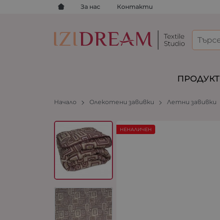
За нас
Контакти
ПРОДУК
Начало
Олекотени завивки
Летни завивки
НЕНАЛИЧЕН