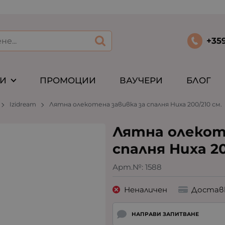
+35
ТИ
ПРОМОЦИИ
ВАУЧЕРИ
БЛОГ
Izidream
Лятна олекотена завивка за спалня Ниха 200/210 см.
Лятна олекот
спалня Ниха 20
Арт.№:
1588
Неналичен
Достав
НАПРАВИ ЗАПИТВАНЕ