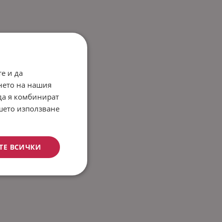
е и да
нето на нашия
 да я комбинират
ашето използване
ТЕ ВСИЧКИ