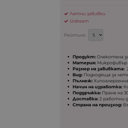
Летни завивки
Izidream
Рейтинг:
Продукт:
Олекотена з
Материя:
Микрофибър 
Размер на завивката:
2
Вид:
Подходяща за летн
Пълнеж:
Хипоалергенна
Начин на изработка:
Ко
Поддръжка:
Пране на 30
Доставка:
2 работни 
Страна на произход:
Бъ