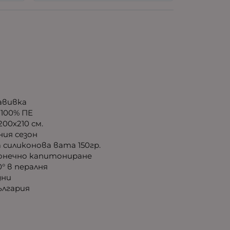
авивка
100% ПЕ
00х210 см.
ия сезон
 силиконова вата 150гр.
нечно капитониране
° в пералня
дни
лгария