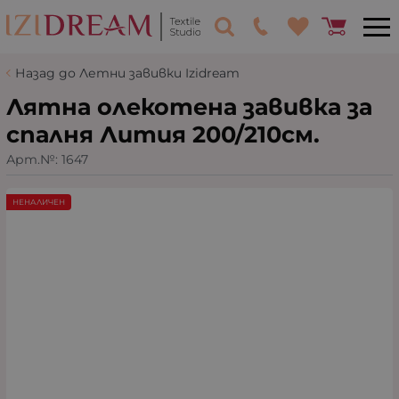
Назад до Летни завивки Izidream
Лятна олекотена завивка за
спалня Лития 200/210см.
Арт.№:
1647
НЕНАЛИЧЕН