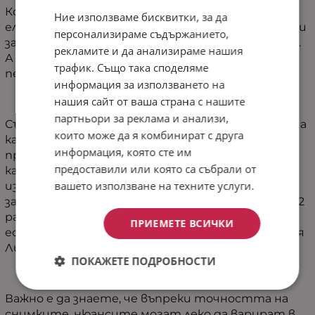
Конечното капитониране не само придава
Ние използваме бисквитки, за да
елегантност, но и гарантира дълготрайност и
персонализираме съдържанието,
запазване на формата след многократно пране.
рекламите и да анализираме нашия
А поддръжката? Просто я поставете в
трафик. Също така споделяме
пералнята на 30° и тя ще остане като нова.
информация за използването на
нашия сайт от ваша страна с нашите
партньори за реклама и анализи,
Създадена в България, тази завивка е синоним на
които може да я комбинират с друга
качество и дълголетие. Изключително
информация, която сте им
практична, тя ще ви спести време и усилия,
предоставили или която са събрали от
като същевременно добавя стил и
вашето използване на техните услуги.
изтънченост към вашата спалня. И не
забравяйте – доставката е само в рамките на 2
работни дни. Подарете си лукса на комфорт и
ПРИЕМЕТЕ ВСИЧКИ
естетика с "Лятна олекотена завивка за спалня
Лития".
ПОКАЖЕТЕ ПОДРОБНОСТИ
Важно е да знаете, че въпреки точността на
снимките, нюансите могат леко да варират в