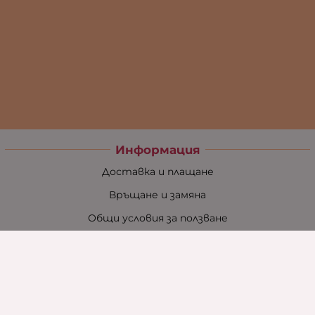
Информация
Доставка и плащане
Връщане и замяна
Общи условия за ползване
Политиката за поверителност
Политика за използване на бисквитки
При възникване на спор, свързан с покупка онлайн,
можете да ползвате сайта ОРС