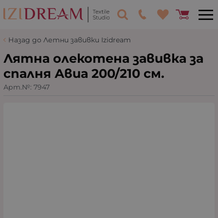
Назад до Летни завивки Izidream
Лятна олекотена завивка за
спалня Авиа 200/210 см.
Арт.№:
7947