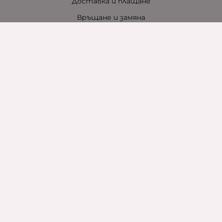
Доставка и плащане
Връщане и замяна
Общи условия за ползване
Политиката за поверителност
Политика за използване на бисквитки
При възникване на спор, свързан с покупка онлайн,
можете да ползвате сайта ОРС
Вашите права
Отказ от сделка
За нас
Контакти
За хотели
Защо сме зелена компания
Карта на сайта