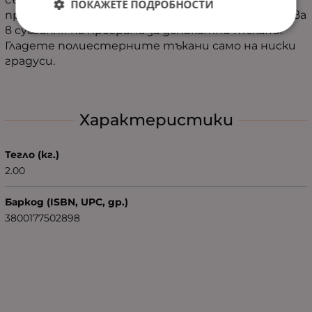
ПОКАЖЕТЕ ПОДРОБНОСТИ
прането. Сушенето е препоръчително да става
в сушилня на програма за деликатни тъкани.
Гладете полиестерните тъкани само на ниски
градуси.
Характеристики
Тегло (кг.)
2.00
Баркод (ISBN, UPC, др.)
3800177502898