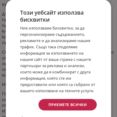
Красива и стилна олекотена завивка
Този уебсайт използва
Дългогодишната ни експертиза като
бисквитки
производител на спално бельо ни е доказала, че
продуктите, които предлагаме на нашите
Ние използваме бисквитки, за да
клиенти трябва да бъдат безкомпромисна
персонализираме съдържанието,
комбинация от качество, цена, удобство и
рекламите и да анализираме нашия
практичност.
трафик. Също така споделяме
Стараем се за произвеждаме и предлагаме за вас
информация за използването на
именно такива комбинации. С които бързо и
нашия сайт от ваша страна с нашите
лесно, с един клик да подарите на себе си и
партньори за реклама и анализи,
семейството си комфорт, спокойствие и
които може да я комбинират с друга
естетика.
информация, която сте им
предоставили или която са събрали от
Инструкции за пране и експлоатация:
вашето използване на техните услуги.
Поддържайте олекотената завивка в пералня
на подходяща програма, изпираща на
ПРИЕМЕТЕ ВСИЧКИ
температура, не повече от 30 градуса.
Използвайте неагресивни перилни препарати,
съобразени с цветовете и материите на