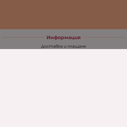
Информация
Доставка и плащане
Връщане и замяна
Общи условия за ползване
Политиката за поверителност
Политика за използване на бисквитки
При възникване на спор, свързан с покупка онлайн,
можете да ползвате сайта ОРС
Вашите права
Отказ от сделка
За нас