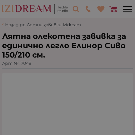
Назад до Летни завивки Izidream
Лятна олекотена завивка за
единично легло Елинор Сиво
150/210 см.
Арт.№:
7048