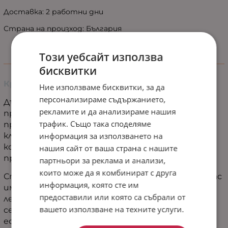
Доставка: 2 работни дни
Страна на произход: България
Този уебсайт използва
Информация
бисквитки
Красива и стилна олекотена завивка
Ние използваме бисквитки, за да
персонализираме съдържанието,
Дългогодишната ни експертиза като
рекламите и да анализираме нашия
производител на спално бельо ни е доказала, че
трафик. Също така споделяме
продуктите, които предлагаме на нашите
информация за използването на
клиенти трябва да бъдат безкомпромисна
комбинация от качество, цена, удобство и
нашия сайт от ваша страна с нашите
практичност.
партньори за реклама и анализи,
които може да я комбинират с друга
Стараем се за произвеждаме и предлагаме за вас
информация, която сте им
именно такива комбинации. С които бързо и
предоставили или която са събрали от
лесно, с един клик да подарите на себе си и
вашето използване на техните услуги.
семейството си комфорт, спокойствие и
естетика.