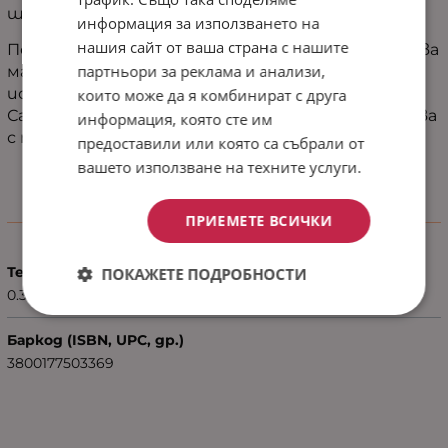
шумен.
информация за използването на
нашия сайт от ваша страна с нашите
Подходящи са за онези вечери, когато ви трябва
партньори за реклама и анализи,
малко нежност, и за онези сутрини, когато
искате още пет минути уют. Нищо излишно.
които може да я комбинират с друга
Само мекота, спокойствие и цвят, който лекува
информация, която сте им
с простотата си.
предоставили или която са събрали от
вашето използване на техните услуги.
Характеристики
ПРИЕМЕТЕ ВСИЧКИ
Тегло (кг.)
ПОКАЖЕТЕ ПОДРОБНОСТИ
0.30
Баркод (ISBN, UPC, др.)
3800177503369