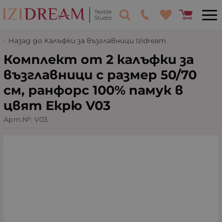
Назад до Калъфки за възглавници Izidream
Комплект от 2 калъфки за
възглавници с размер 50/70
см, ранфорс 100% памук в
цвят Екрю V03
Арт.№:
V03