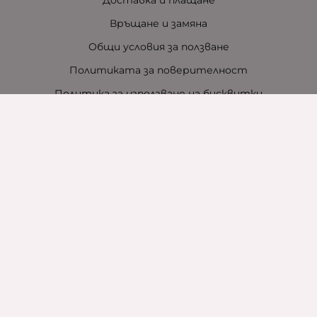
Връщане и замяна
Общи условия за ползване
Политиката за поверителност
Политика за използване на бисквитки
При възникване на спор, свързан с покупка онлайн,
можете да ползвате сайта ОРС
Вашите права
Отказ от сделка
За нас
Контакти
За хотели
Защо сме зелена компания
Карта на сайта