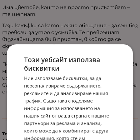
Има цветове, които не просто присъстват –
те шепнат.
Тези калъфки са като нежно обещание – за сън без
тревоги, за утро с усмивка. Те превръщат
възглавницата ви в пристан, в който да се
скриете, когато светът стане прекалено
шумен.
Този уебсайт използва
Подходящи са за онези вечери, когато ви трябва
бисквитки
малко нежност, и за онези сутрини, когато
искате още пет минути уют. Нищо излишно.
Ние използваме бисквитки, за да
Само мекота, спокойствие и цвят, който лекува
персонализираме съдържанието,
с простотата си.
рекламите и да анализираме нашия
трафик. Също така споделяме
информация за използването на
нашия сайт от ваша страна с нашите
Характеристики
партньори за реклама и анализи,
които може да я комбинират с друга
Тегло (кг.)
информация, която сте им