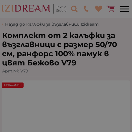
Назад до Калъфки за възглавници Izidream
Комплект от 2 калъфки за
възглавници с размер 50/70
см, ранфорс 100% памук в
цвят Бежово V79
Арт.№:
V79
НЕНАЛИЧЕН