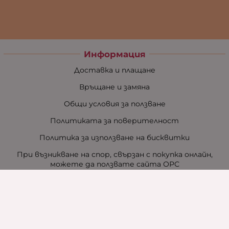
Информация
Доставка и плащане
Връщане и замяна
Общи условия за ползване
Политиката за поверителност
Политика за използване на бисквитки
При възникване на спор, свързан с покупка онлайн,
можете да ползвате сайта ОРС
Вашите права
Отказ от сделка
За нас