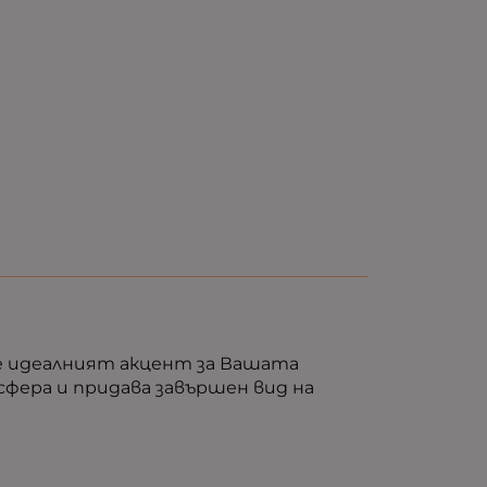
 е идеалният акцент за Вашата
фера и придава завършен вид на