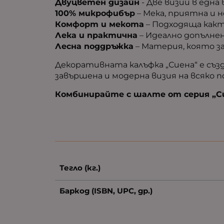
Двуцветен дизайн
- Две визии в една
100% микрофибър
– Мека, приятна и 
Комфорт и мекота
– Подходяща какт
Лека и практична
– Идеално допълнен
Лесна поддръжка
– Материя, която з
Декоративната калъфка „Сиена“ е създ
завършена и модерна визия на всяко 
Комбинирайте с шалте от серия „Си
Тегло (кг.)
Баркод (ISBN, UPC, др.)