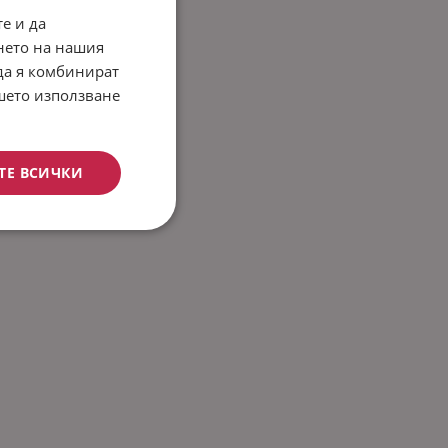
е и да
нето на нашия
 да я комбинират
ашето използване
ТЕ ВСИЧКИ