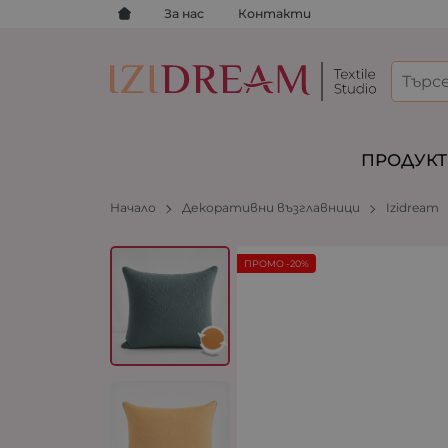
За нас
Контакти
ПРОДУК
Начало
Декоративни възглавници
Izidream
ПРОМО -20%