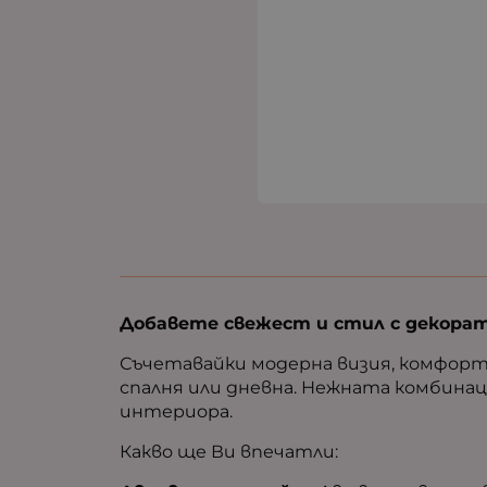
Добавете свежест и стил с декорат
Съчетавайки модерна визия, комфорт
спалня или дневна. Нежната комбина
интериора.
Какво ще Ви впечатли: