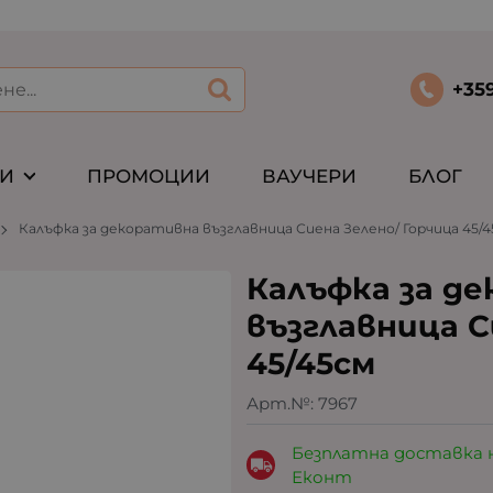
+35
ТИ
ПРОМОЦИИ
ВАУЧЕРИ
БЛОГ
Калъфка за декоративна възглавница Сиена Зелено/ Горчица 45/
Калъфка за д
възглавница С
45/45см
Арт.№:
7967
Безплатна доставка 
Еконт