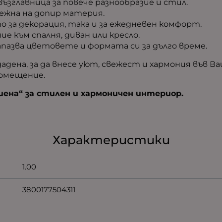
 възглавница за повече разнообразие и стил.
нежна на допир материя.
о за декорация, така и за ежедневен комфорт.
ие към спалня, диван или кресло.
апазва цветовете и формата си за дълго време.
адена, за да внесе уют, свежест и хармония във В
помещение.
ена“ за стилен и хармоничен интериор.
Характеристики
1.00
3800177504311