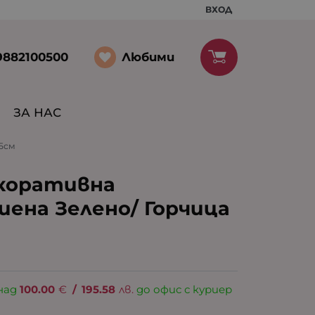
ВХОД
Любими
9882100500
ЗА НАС
45см
екоративна
иена Зелено/ Горчица
над
100.00
€
/
195.58
лв.
до офис с куриер