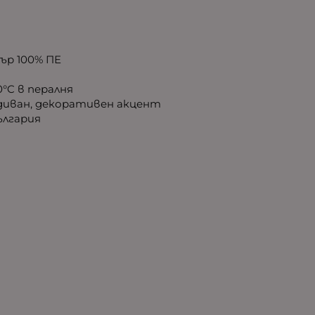
ър 100% ПЕ
0°C в пералня
диван, декоративен акцент
лгария