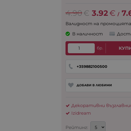
4.90
€
3.92
€
7.
/
Валидност на промоцият
В наличност
Дост
бр.
КУП
+359882100500
ДОБАВИ В ЛЮБИМИ
Декоративни възглавни
Izidream
Рейтинг: