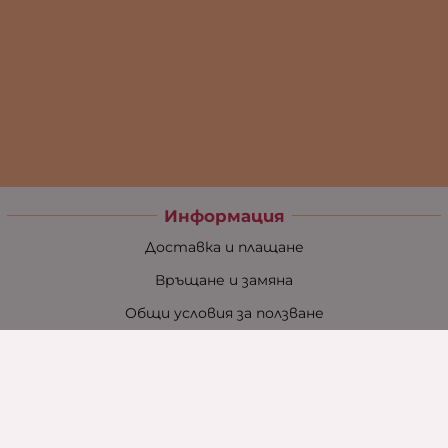
Информация
Доставка и плащане
Връщане и замяна
Общи условия за ползване
Политиката за поверителност
Политика за използване на бисквитки
При възникване на спор, свързан с покупка онлайн,
можете да ползвате сайта ОРС