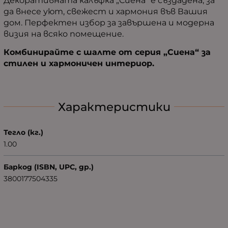
Декоративната калъфка „Сиена“ е създадена, за
да внесе уют, свежест и хармония във Вашия
дом. Перфектен избор за завършена и модерна
визия на всяко помещение.
Комбинирайте с шалте от серия „Сиена“ за
стилен и хармоничен интериор.
Характеристики
Тегло (кг.)
1.00
Баркод (ISBN, UPC, др.)
3800177504335