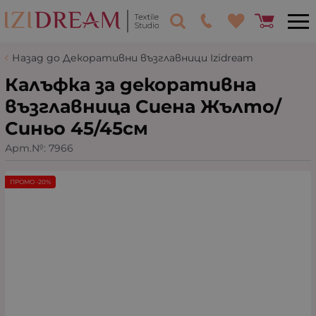
Назад до Декоративни възглавници Izidream
Калъфка за декоративна
възглавница Сиена Жълто/
Синьо 45/45см
Арт.№:
7966
ПРОМО -20%