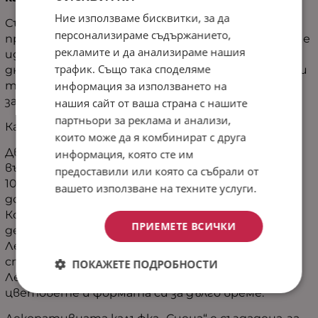
Ние използваме бисквитки, за да
Съчетавайки модерна визия, комфорт и
персонализираме съдържанието,
практичност, декоративната калъфка „Сиена“ е
рекламите и да анализираме нашия
идеалният акцент за Вашата спалня или
трафик. Също така споделяме
дневна. Нежната комбинация от свежи и топли
информация за използването на
тонове създава уютна атмосфера и придава
завършен вид на интериора.
нашия сайт от ваша страна с нашите
партньори за реклама и анализи,
Какво ще Ви впечатли:
които може да я комбинират с друга
Двуцветен дизайн - Две визии в една
информация, която сте им
възглавница за повече разнообразие и стил.
предоставили или която са събрали от
100% микрофибър – Мека, приятна и нежна на
вашето използване на техните услуги.
допир материя.
Комфорт и мекота – Подходяща както за
ПРИЕМЕТЕ ВСИЧКИ
декорация, така и за ежедневен комфорт.
Лека и практична – Идеално допълнение към
спалня, диван или кресло.
ПОКАЖЕТЕ ПОДРОБНОСТИ
Лесна поддръжка – Материя, която запазва
цветовете и формата си за дълго време.