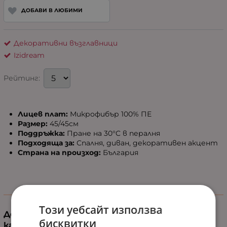
ДОБАВИ В ЛЮБИМИ
Декоративни възглавници
Izidream
Рейтинг:
Лицев плат:
Микрофибър 100% ПЕ
Размер:
45/45см
Поддръжка:
Пране на 30°C в пералня
Подходяща за:
Спалня, диван, декоративен акцент
Страна на произход:
България
Информация
Този уебсайт използва
Добавете свежест и стил с декоративна
бисквитки
калъфка „Сиена“