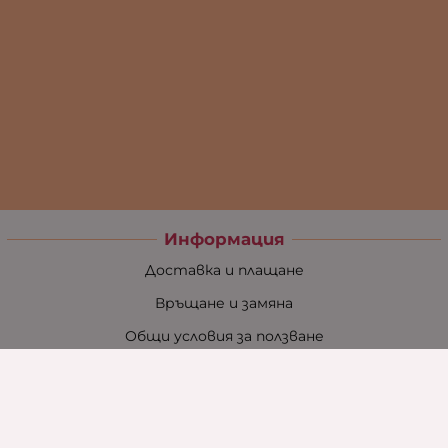
Информация
Доставка и плащане
Връщане и замяна
Общи условия за ползване
Политиката за поверителност
Политика за използване на бисквитки
При възникване на спор, свързан с покупка онлайн,