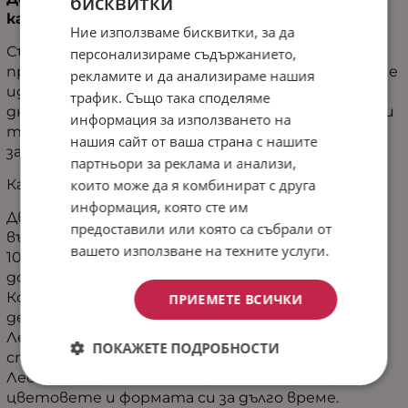
бисквитки
калъфка „Сиена“
Ние използваме бисквитки, за да
Съчетавайки модерна визия, комфорт и
персонализираме съдържанието,
практичност, декоративната калъфка „Сиена“ е
рекламите и да анализираме нашия
идеалният акцент за Вашата спалня или
трафик. Също така споделяме
дневна. Нежната комбинация от свежи и топли
информация за използването на
тонове създава уютна атмосфера и придава
нашия сайт от ваша страна с нашите
завършен вид на интериора.
партньори за реклама и анализи,
които може да я комбинират с друга
Какво ще Ви впечатли:
информация, която сте им
Двуцветен дизайн - Две визии в една
предоставили или която са събрали от
възглавница за повече разнообразие и стил.
вашето използване на техните услуги.
100% микрофибър – Мека, приятна и нежна на
допир материя.
Комфорт и мекота – Подходяща както за
ПРИЕМЕТЕ ВСИЧКИ
декорация, така и за ежедневен комфорт.
Лека и практична – Идеално допълнение към
ПОКАЖЕТЕ ПОДРОБНОСТИ
спалня, диван или кресло.
Лесна поддръжка – Материя, която запазва
цветовете и формата си за дълго време.