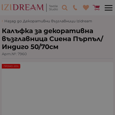
Назад до Декоративни възглавници Izidream
Калъфка за декоративна
възглавница Сиена Пърпъл/
Индиго 50/70см
Арт.№:
7960
ПРОМО -20%