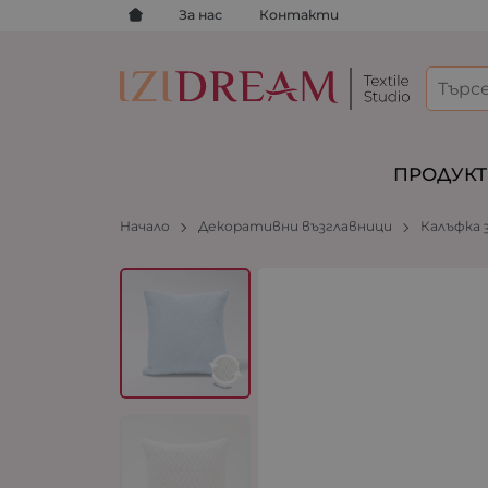
За нас
Контакти
ПРОДУК
Начало
Декоративни възглавници
Калъфка 