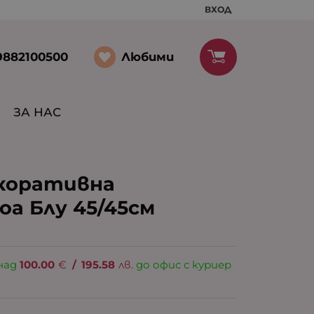
ВХОД
Любими
9882100500
ЗА НАС
екоративна
оа Блу 45/45см
над
100.00
€
/
195.58
лв.
до офис с куриер