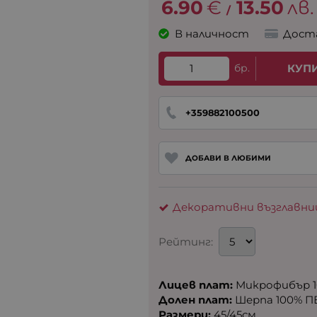
6.90
€
13.50
лв.
/
В наличност
Дост
бр.
КУП
+359882100500
ДОБАВИ В ЛЮБИМИ
Декоративни възглавни
Рейтинг:
Лицев плат:
Микрофибър 1
Долен плат:
Шерпа 100% П
Размери:
45/45см