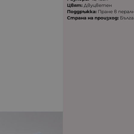
Цвят:
Двуцветен
Поддръжка:
Пране в пералн
Страна на произход:
Бълга