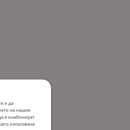
е и да
нето на нашия
 да я комбинират
ашето използване