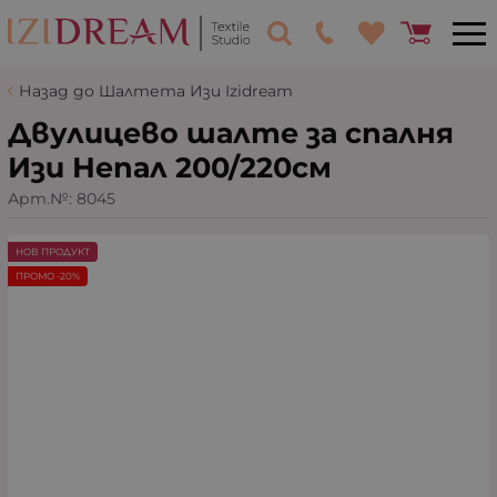
Назад до Шалтета Изи Izidream
Двулицево шалте за спалня
Изи Непал 200/220см
Арт.№:
8045
НОВ ПРОДУКТ
ПРОМО -20%