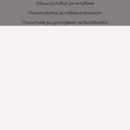
Общи условия за ползване
Политиката за поверителност
Политика за използване на бисквитки
При възникване на спор, свързан с покупка онлайн,
можете да ползвате сайта ОРС
Вашите права
Отказ от сделка
За нас
Контакти
За хотели
Защо сме зелена компания
Карта на сайта
Контакти