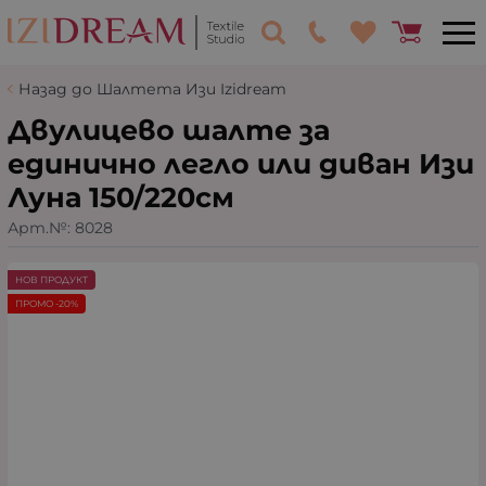
Назад до Шалтета Изи Izidream
Двулицево шалте за
единично легло или диван Изи
Луна 150/220см
Арт.№:
8028
НОВ ПРОДУКТ
ПРОМО -20%