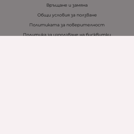
Връщане и замяна
Общи условия за ползване
Политиката за поверителност
Политика за използване на бисквитки
При възникване на спор, свързан с покупка онлайн,
можете да ползвате сайта ОРС
Вашите права
Отказ от сделка
За нас
Контакти
За хотели
Защо сме зелена компания
Карта на сайта