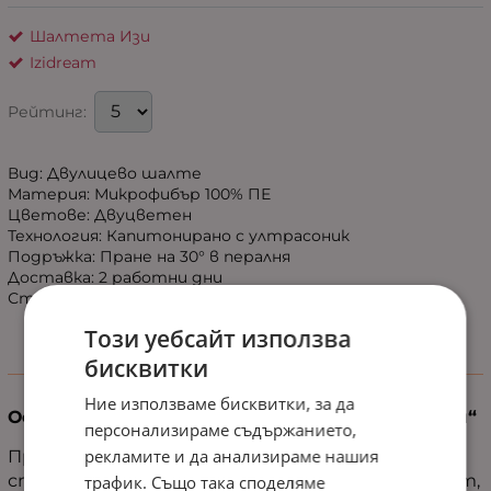
Шалтета Изи
Izidream
Рейтинг:
Вид: Двулицево шалте
Материя: Микрофибър 100% ПЕ
Цветове: Двуцветен
Технология: Капитонирано с ултрасоник
Подръжка: Пране на 30° в пералня
Доставка: 2 работни дни
Страна на произход: България
Този уебсайт използва
бисквитки
Информация
Ние използваме бисквитки, за да
Освежете дома си с двулицевото шалте „Изи“
персонализираме съдържанието,
рекламите и да анализираме нашия
Преобразете интериора си с шалте „Изи“ -
стилно и практично решение, което внася уют,
трафик. Също така споделяме