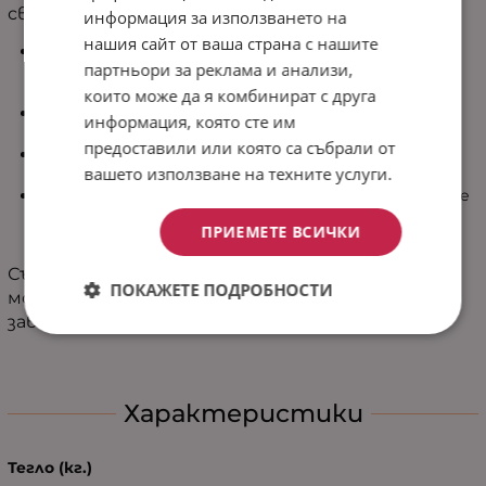
свежест и модерна визия във всяка спалня.
информация за използването на
нашия сайт от ваша страна с нашите
Двулицев дизайн – Две съчетани визии в едно
партньори за реклама и анализи,
шалте, които ви дават свобода да освежавате
интериора според настроението.
които може да я комбинират с друга
100% микрофибър - Мек, лек и приятен на допир
информация, която сте им
материал, хипоалергенен и лесен за поддръжка.
предоставили или която са събрали от
Лек пълнеж – Подходящ за топлите месеци или
вашето използване на техните услуги.
като елегантно покривало през цялата година.
Лесна поддръжка – Пере се при 30°C, съхне бързо, не
избледнява и запазва формата и красотата си
ПРИЕМЕТЕ ВСИЧКИ
дълго време.
Съчетавайки комфорт, функционалност и
ПОКАЖЕТЕ ПОДРОБНОСТИ
модерен дизайн, шалтето „Изи“ е идеалният
завършек за всяка уютна спалня.
Характеристики
Тегло (кг.)