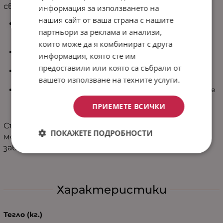
свежест и модерна визия във всяка спалня.
информация за използването на
нашия сайт от ваша страна с нашите
Двулицев дизайн – Две съчетани визии в едно
партньори за реклама и анализи,
шалте, които ви дават свобода да освежавате
интериора според настроението.
които може да я комбинират с друга
100% микрофибър - Мек, лек и приятен на допир
информация, която сте им
материал, хипоалергенен и лесен за поддръжка.
предоставили или която са събрали от
Лек пълнеж – Подходящ за топлите месеци или
вашето използване на техните услуги.
като елегантно покривало през цялата година.
Лесна поддръжка – Пере се при 30°C, съхне бързо, не
избледнява и запазва формата и красотата си
ПРИЕМЕТЕ ВСИЧКИ
дълго време.
Съчетавайки комфорт, функционалност и
ПОКАЖЕТЕ ПОДРОБНОСТИ
модерен дизайн, шалтето „Изи“ е идеалният
завършек за всяка уютна спалня.
Характеристики
Тегло (кг.)