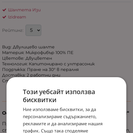
Шалтета Изи
Izidream
Рейтинг:
Вид: Двулицево шалте
Материя: Микрофибър 100% ПЕ
Цветове: Двуцветен
Технология: Капитонирано с ултрасоник
Подръжка: Пране на 30° в пералня
Доставка: 2 работни дни
Страна на произход: България
Този уебсайт използва
бисквитки
Информация
Ние използваме бисквитки, за да
Освежете дома си с двулицевото шалте „Изи“
персонализираме съдържанието,
рекламите и да анализираме нашия
Преобразете интериора си с шалте „Изи“ -
стилно и практично решение, което внася уют,
трафик. Също така споделяме