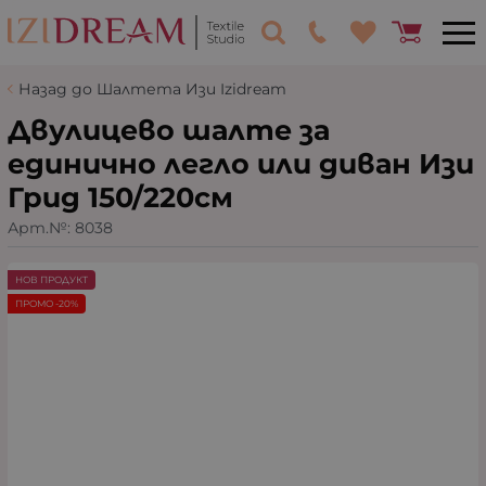
Назад до Шалтета Изи Izidream
Двулицево шалте за
единично легло или диван Изи
Грид 150/220см
Арт.№:
8038
НОВ ПРОДУКТ
ПРОМО -20%