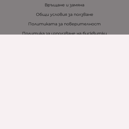
Връщане и замяна
Общи условия за ползване
Политиката за поверителност
Политика за използване на бисквитки
При възникване на спор, свързан с покупка онлайн,
можете да ползвате сайта ОРС
Вашите права
Отказ от сделка
За нас
Контакти
За хотели
Защо сме зелена компания
Карта на сайта