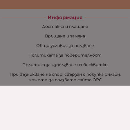
Информация
Доставка и плащане
Връщане и замяна
Общи условия за ползване
Политиката за поверителност
Политика за използване на бисквитки
При възникване на спор, свързан с покупка онлайн,
можете да ползвате сайта ОРС
Вашите права
Отказ от сделка
За нас
Контакти
За хотели