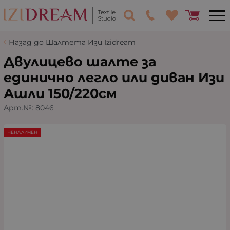
Назад до Шалтета Изи Izidream
Двулицево шалте за
единично легло или диван Изи
Ашли 150/220см
Арт.№:
8046
НЕНАЛИЧЕН