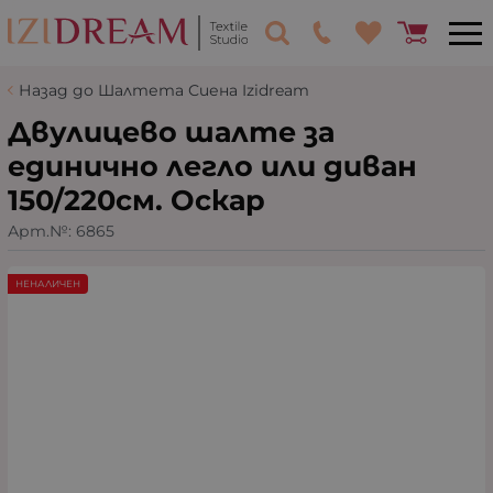
Назад до Шалтета Сиена Izidream
Двулицево шалте за
единично легло или диван
150/220см. Оскар
Арт.№:
6865
НЕНАЛИЧЕН