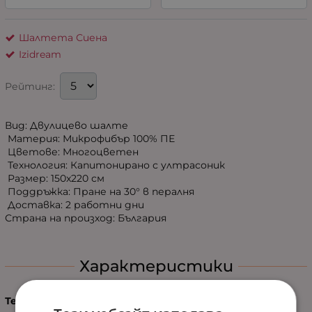
Шалтета Сиена
Izidream
Рейтинг:
Вид: Двулицево шалте
Материя: Микрофибър 100% ПЕ
Цветове: Mногоцветен
Технология: Капитонирано с ултрасоник
Размер: 150x220 см
Поддръжка: Пране на 30° в пералня
Доставка: 2 работни дни
Страна на произход: България
Характеристики
Тегло (кг.)