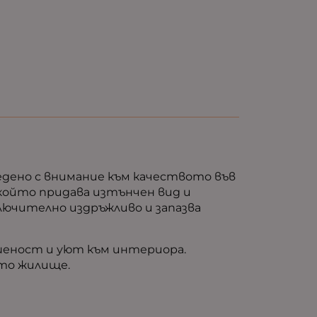
ведено с внимание към качеството във
 който придава изтънчен вид и
ючително издръжливо и запазва
ършеност и уют към интериора.
ето жилище.