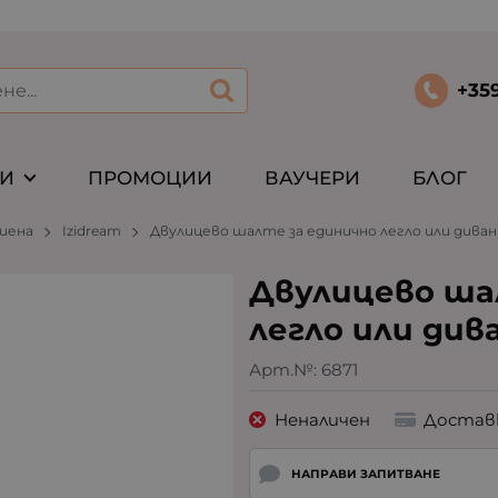
+35
ТИ
ПРОМОЦИИ
ВАУЧЕРИ
БЛОГ
иена
Izidream
Двулицево шалте за единично легло или диван 
Двулицево ша
легло или дива
Арт.№:
6871
Неналичен
Достав
НАПРАВИ ЗАПИТВАНЕ