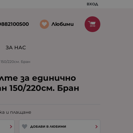
ВХОД
Любими
9882100500
ЗА НАС
150/220см. Бран
лте за единично
н 150/220см. Бран
ка и плащане
ДОБАВИ В ЛЮБИМИ