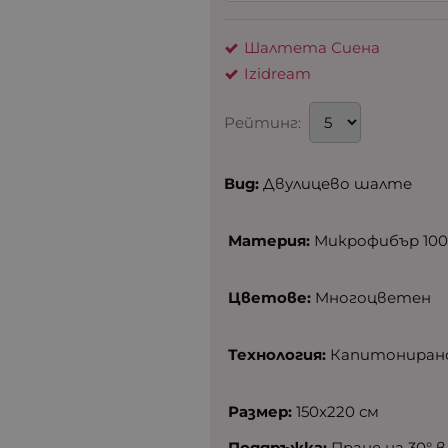
Шалтета Сиена
Izidream
Рейтинг:
Вид:
Двулицево шалте
Материя:
Микрофибър 10
Цветове:
Mногоцветен
Технология:
Капитонирано
Размер:
150x220 см
Поддръжка:
Пране на 30° 