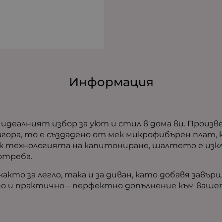
Информация
е идеалният избор за уют и стил в дома ви. Произ
агора, то е създадено от мек микрофибърен плат,
к технологията на капитониране, шалтето е изкл
отреба.
акто за легло, така и за диван, като добавя зав
но и практично – перфектно допълнение към ваш