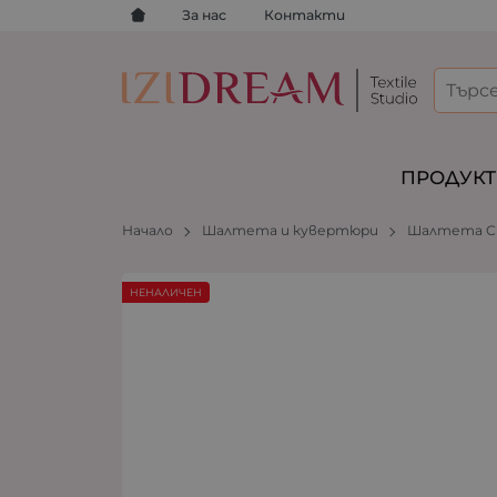
За нас
Контакти
ПРОДУК
Начало
Шалтета и кувертюри
Шалтета С
НЕНАЛИЧЕН