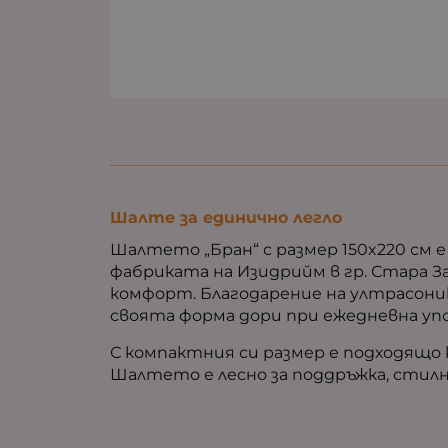
Шалте за единично легло
Шалтето „Бран“ с размер 150x220 см 
фабриката на Изидрийм в гр. Стара З
комфорт. Благодарение на ултрасони
своята форма дори при ежедневна уп
С компактния си размер е подходящо к
Шалтето е лесно за поддръжка, стил