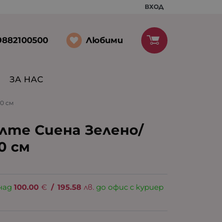
ВХОД
Любими
9882100500
ЗА НАС
20 см
лте Сиена Зелено/
0 см
над
100.00
€
/
195.58
лв.
до офис с куриер