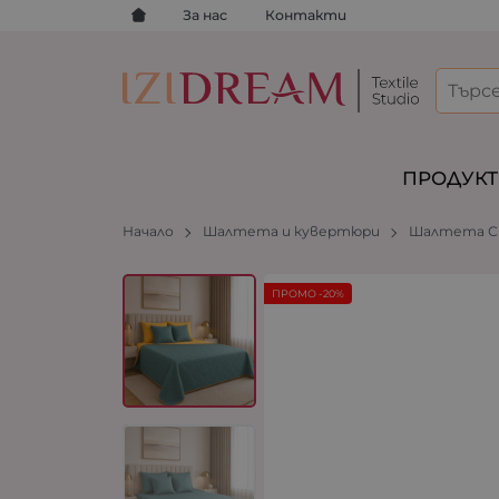
За нас
Контакти
ПРОДУК
Начало
Шалтета и кувертюри
Шалтета С
ПРОМО -20%