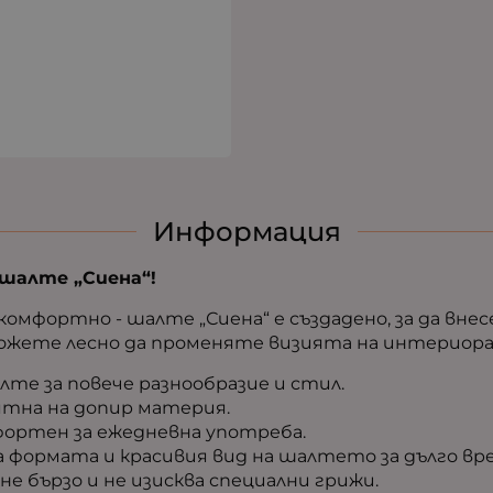
Информация
шалте „Сиена“!
омфортно - шалте „Сиена“ е създадено, за да внес
можете лесно да променяте визията на интериора
лте за повече разнообразие и стил.
иятна на допир материя.
мфортен за ежедневна употреба.
а формата и красивия вид на шалтето за дълго вр
ъхне бързо и не изисква специални грижи.