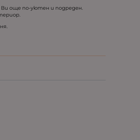
а Ви още по-уютен и подреден.
териор.
ня.