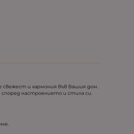
е свежест и хармония във Вашия дом.
 според настроението и стила си.
еме.