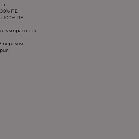
на
00% ПЕ
о 100% ПЕ
 с ултрасоник
в пералня
рия