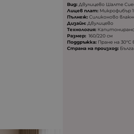
Вид:
Двулицево Шалте Сие
Лицев плат:
Микрофибър 1
Пълнеж:
Силиконово влакн
Дизайн:
Двулицево
Технология:
Капитонирано
Размер:
160/220 см
Поддръжка:
Пране на 30°C 
Страна на произход:
Бълга