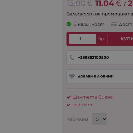
13.80
€
11.04
€
2
/
Валидност на промоцият
В наличност
Дост
бр.
КУП
+359882100500
ДОБАВИ В ЛЮБИМИ
Шалтета Сиена
Izidream
Рейтинг: