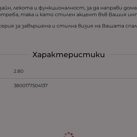
айн, лекота и функционалност, за да направи дом
потреба, така и като стилен акцент във Вашия ин
рия за завършена и стилна визия на Вашата спал
Характеристики
2.80
3800177504137