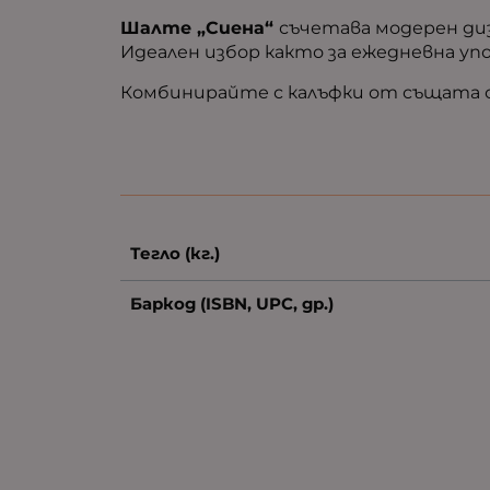
Шалте „Сиена“
съчетава модерен диз
Идеален избор както за ежедневна у
Комбинирайте с калъфки от същата се
Тегло (кг.)
Баркод (ISBN, UPC, др.)