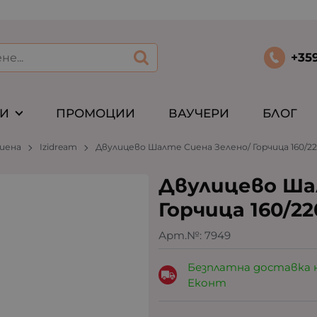
+35
ТИ
ПРОМОЦИИ
ВАУЧЕРИ
БЛОГ
иена
Izidream
Двулицево Шалте Сиена Зелено/ Горчица 160/2
Двулицево Ша
Горчица 160/22
Арт.№:
7949
Безплатна доставка 
Еконт