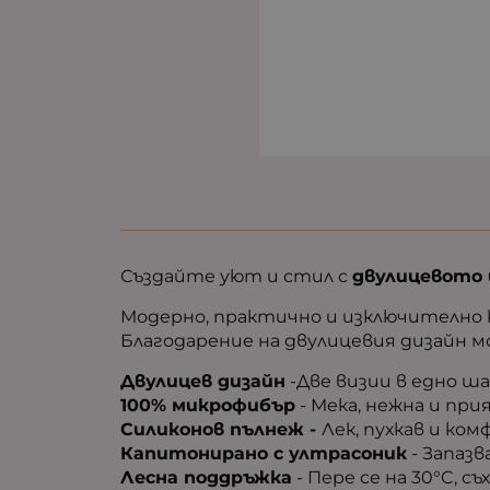
Създайте уют и стил с
двулицевото 
Модерно, практично и изключително к
Благодарение на двулицевия дизайн 
Двулицев дизайн
-Две визии в едно ша
100% микрофибър
- Мека, нежна и пр
Силиконов пълнеж -
Лек, пухкав и ко
Капитонирано с ултрасоник
- Запазв
Лесна поддръжка
- Пере се на 30°C, с