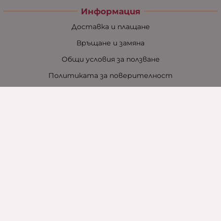
Информация
Доставка и плащане
Връщане и замяна
Общи условия за ползване
Политиката за поверителност
Политика за използване на бисквитки
При възникване на спор, свързан с покупка онлайн,
можете да ползвате сайта ОРС
Вашите права
Отказ от сделка
За нас
Контакти
За хотели
Защо сме зелена компания