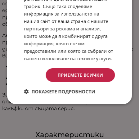
одеялото предлага две различни усещания в
трафик. Също така споделяме
един продукт. Гладката страна е нежна и
информация за използването на
приятна на допир, докато шерпа текстурата
нашия сайт от ваша страна с нашите
обгръща с уют.
партньори за реклама и анализи,
Лекото му изпълнение го прави изключително
които може да я комбинират с друга
практично - лесно се използва като одеяло на
информация, която сте им
дивана или като удобна наметка в по-хладните
предоставили или която са събрали от
вечери.
вашето използване на техните услуги.
Идеално за почивка пред телевизора и релакс у
дома
ПРИЕМЕТЕ ВСИЧКИ
Леко, удобно и лесно за ежедневна употреба
Подходящо за наметка по-хладинте вечери
ПОКАЖЕТЕ ПОДРОБНОСТИ
За напълно завършена и хармонична визия на
дома, комбинирай двулицево одеяло „Ноа“ с
калъфки от същата серия.
Характеристики