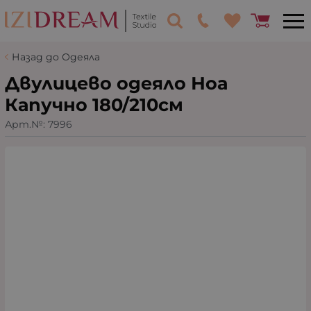
Назад до Одеяла
Двулицево одеяло Ноа
Капучно 180/210см
Арт.№:
7996