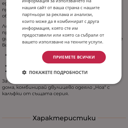
информация за използването на
един продукт. Гладката страна е нежна и
нашия сайт от ваша страна с нашите
приятна на допир, докато шерпа текстурата
партньори за реклама и анализи,
обгръща с уют.
които може да я комбинират с друга
Лекото му изпълнение го прави изключително
информация, която сте им
практично - лесно се използва като одеяло на
предоставили или която са събрали от
дивана или като удобна наметка в по-хладните
вашето използване на техните услуги.
вечери.
Идеално за почивка пред телевизора и релакс у
ПРИЕМЕТЕ ВСИЧКИ
дома
Леко, удобно и лесно за ежедневна употреба
Подходящо за наметка по-хладинте вечери
ПОКАЖЕТЕ ПОДРОБНОСТИ
За напълно завършена и хармонична визия на
дома, комбинирай двулицево одеяло „Ноа“ с
калъфки от същата серия.
Характеристики