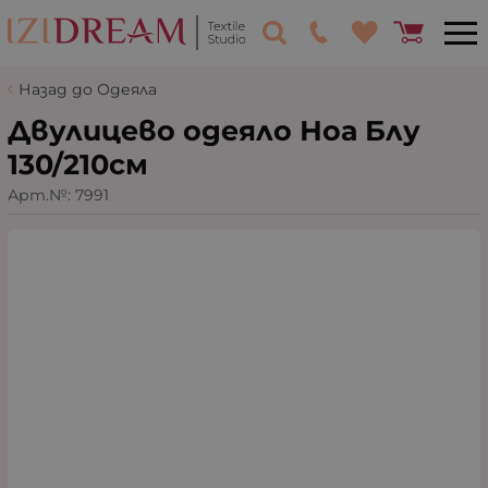
Назад до Одеяла
Двулицево одеяло Ноа Блу
130/210см
Арт.№:
7991