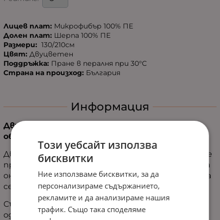
Лицев плат:
Микрофибър 100% ПЕ
Долен плат:
Шерпа 100% ПЕ
Размери:
130/210см
Цвят:
Двуцветен
Поддръжка:
Пране в пералня при 30°C
Страна на произход:
България
Информация
Двулицево одеяло „Ноа“ - уют, който те
обгръща навсякъде
Този уебсайт използва
Двулицево одеяло „Ноа“ е създадено за вечерите
бисквитки
пред телевизора, за почивката на дивана или за
Ние използваме бисквитки, за да
онези тихи моменти, в които искаш просто да
персонализираме съдържанието,
се отпуснеш.
рекламите и да анализираме нашия
Съчетавайки мек микрофибър и пухкава шерпа,
трафик. Също така споделяме
одеялото предлага две различни усещания в