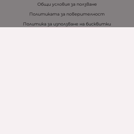
Общи условия за ползване
Политиката за поверителност
Политика за използване на бисквитки
При възникване на спор, свързан с покупка онлайн,
можете да ползвате сайта ОРС
Вашите права
Отказ от сделка
За нас
Контакти
За хотели
Защо сме зелена компания
Карта на сайта
Контакти