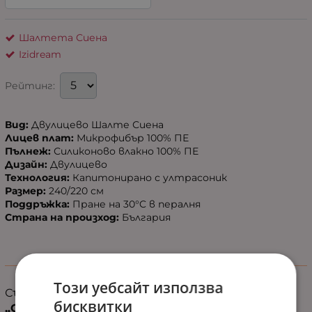
Шалтета Сиена
Izidream
Рейтинг:
Вид:
Двулицево Шалте Сиена
Лицев плат:
Микрофибър 100% ПЕ
Пълнеж:
Силиконово влакно 100% ПЕ
Дизайн:
Двулицево
Технология:
Капитонирано с ултрасоник
Размер:
240/220 см
Поддръжка:
Пране на 30°C в пералня
Страна на произход:
България
Информация
Този уебсайт използва
Създайте уют и стил с
двулицевото шалте
бисквитки
„Сиена“!