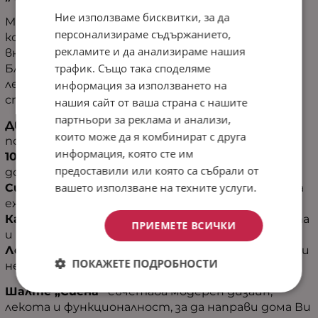
Ние използваме бисквитки, за да
Модерно, практично и изключително
персонализираме съдържанието,
комфортно - шалте „Сиена“ е създадено, за да
рекламите и да анализираме нашия
внесе свежест и хармония във Вашия дом.
трафик. Също така споделяме
Благодарение на двулицевия дизайн можете
лесно да променяте визията на интериора
информация за използването на
според настроението и стила си.
нашия сайт от ваша страна с нашите
партньори за реклама и анализи,
Двулицев дизайн
-Две визии в едно шалте за
които може да я комбинират с друга
повече разнообразие и стил.
информация, която сте им
100% микрофибър
- Мека, нежна и приятна на
предоставили или която са събрали от
допир материя.
вашето използване на техните услуги.
Силиконов пълнеж
- Лек, пухкав и комфортен за
ежедневна употреба.
Капитонирано с ултрасоник
- Запазва формата
ПРИЕМЕТЕ ВСИЧКИ
и красивия вид на шалтето за дълго време.
Лесна поддръжка
- Пере се на 30°C, съхне бързо и
ПОКАЖЕТЕ ПОДРОБНОСТИ
не изисква специални грижи.
Шалте „Сиена“
съчетава модерен дизайн,
лекота и функционалност, за да направи дома Ви