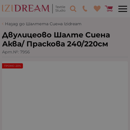
Назад до Шалтета Сиена Izidream
Двулицеово Шалте Сиена
Аква/ Праскова 240/220см
Арт.№:
7956
ПРОМО -20%