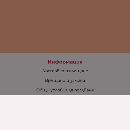
Информация
Доставка и плащане
Връщане и замяна
Общи условия за ползване
Политиката за поверителност
Политика за използване на бисквитки
При възникване на спор, свързан с покупка онлайн,
можете да ползвате сайта ОРС