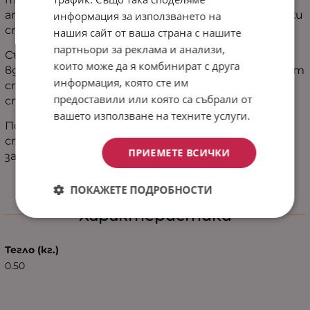
атмосфера
на
спокойствие
и
уют,
превръщайки
информация за използването на
спалнята
ви
в
истинско
убежище.
нашия сайт от ваша страна с нашите
партньори за реклама и анализи,
Събуждането
е
като
ново
начало –
свежо,
леко
и
които може да я комбинират с друга
вдъхновяващо.
Този
чаршаф
не
е
просто
част
от
информация, която сте им
спалното
бельо,
а
израз
на
грижа
към
себе
си
и
предоставили или която са събрали от
стремеж
към
хармония
в
ежедневието.
вашето използване на техните услуги.
Подарете
си
този
малък
лукс
и
превърнете
спалнята
си
в
място,
където
мечтите
ПРИЕМЕТЕ ВСИЧКИ
започват.
ПОКАЖЕТЕ ПОДРОБНОСТИ
Характеристики
Тегло (кг.)
0.50