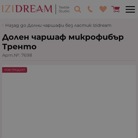
Назад до Долни чаршафи без ластик Izidream
Долен чаршаф микрофибър
Тренто
Арт.№:
7698
НОВ ПРОДУКТ