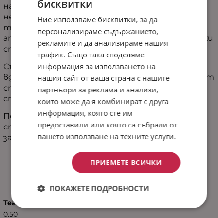
бисквитки
на
чаршаф
,
който
обгръща
леглото
ви
като
нежна
прегръдка.
Неговата
деликатна
Ние използваме бисквитки, за да
текстура
и
успокояващ
цвят
създават
персонализираме съдържанието,
атмосфера
на
спокойствие
и
уют,
превръщайки
рекламите и да анализираме нашия
спалнята
ви
в
истинско
убежище.
трафик. Също така споделяме
информация за използването на
Събуждането
е
като
ново
начало –
свежо,
леко
и
вдъхновяващо.
Този
чаршаф
не
е
просто
част
от
нашия сайт от ваша страна с нашите
спалното
бельо,
а
израз
на
грижа
към
себе
си
и
партньори за реклама и анализи,
стремеж
към
хармония
в
ежедневието.
които може да я комбинират с друга
информация, която сте им
Подарете
си
този
малък
лукс
и
превърнете
предоставили или която са събрали от
спалнята
си
в
място,
където
мечтите
вашето използване на техните услуги.
започват.
ПРИЕМЕТЕ ВСИЧКИ
Характеристики
ПОКАЖЕТЕ ПОДРОБНОСТИ
Тегло (кг.)
0.50