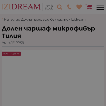
Назад до Долни чаршафи без ластик Izidream
Долен чаршаф микрофибър
Тилия
Арт.№:
7708
НОВ ПРОДУКТ