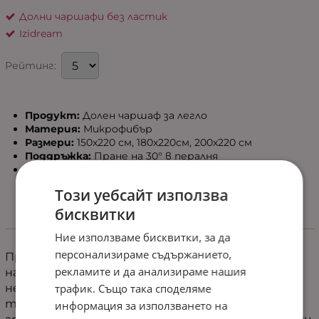
Долни чаршафи без ластик
Izidream
Рейтинг:
Продукт:
Долен чаршаф за легло
Материя:
Микрофибър
Размери:
150х220 см, 180х220см, 200х220 см
Поддръжка:
Пране на 30° в пералня
Доставка:
До 2 работни дни
Този уебсайт използва
бисквитки
Информация
Ние използваме бисквитки, за да
персонализираме съдържанието,
Представете
си
как
се
потапяте
в
мекотата
рекламите и да анализираме нашия
на
чаршаф
,
който
обгръща
леглото
ви
като
трафик. Също така споделяме
нежна
прегръдка.
Неговата
деликатна
текстура
и
успокояващ
цвят
създават
информация за използването на