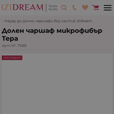
Назад до Долни чаршафи без ластик Izidream
Долен чаршаф микрофибър
Тера
Арт.№:
7688
НОВ ПРОДУКТ