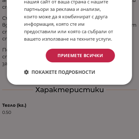
атмосфера
на
спокойствие
и
уют,
превръщайки
нашия сайт от ваша страна с нашите
спалнята
ви
в
истинско
убежище.
партньори за реклама и анализи,
които може да я комбинират с друга
Събуждането
е
като
ново
начало –
свежо,
леко
и
информация, която сте им
вдъхновяващо.
Този
чаршаф
не
е
просто
част
от
предоставили или която са събрали от
спалното
бельо,
а
израз
на
грижа
към
себе
си
и
вашето използване на техните услуги.
стремеж
към
хармония
в
ежедневието.
Подарете
си
този
малък
лукс
и
превърнете
ПРИЕМЕТЕ ВСИЧКИ
спалнята
си
в
място,
където
мечтите
започват.
ПОКАЖЕТЕ ПОДРОБНОСТИ
Характеристики
Тегло (кг.)
0.50