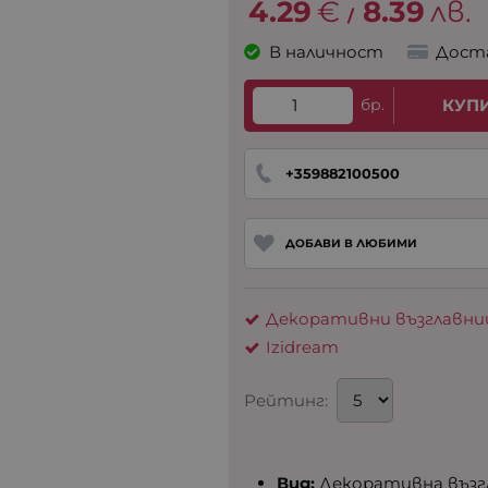
4.29
€
8.39
лв.
/
В наличност
Дост
бр.
КУП
+359882100500
ДОБАВИ В ЛЮБИМИ
Декоративни възглавни
Izidream
Рейтинг:
Вид:
Декоративна възг