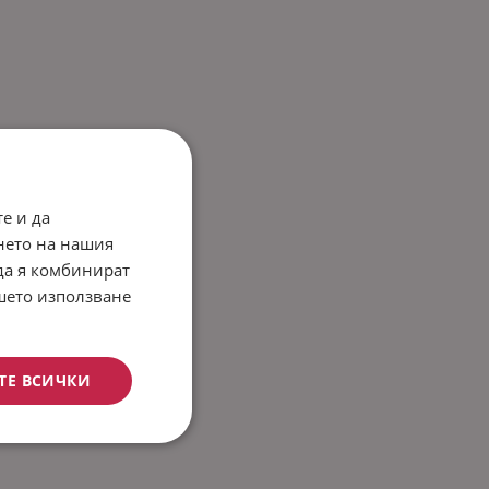
е и да
нето на нашия
 да я комбинират
ашето използване
ТЕ ВСИЧКИ