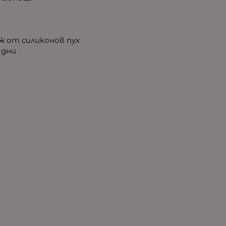
ж от силиконов пух
 дни