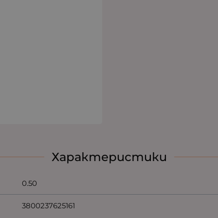
Характеристики
0.50
3800237625161