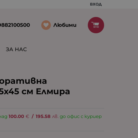
ВХОД
Любими
9882100500
ЗА НАС
коративна
5x45 см Елмира
над
100.00
€
/
195.58
лв.
до офис с куриер