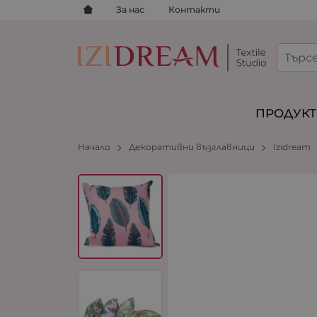
За нас
Контакти
ПРОДУК
Начало
Декоративни възглавници
Izidream